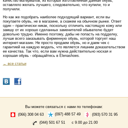
качество материалов, из которых изготовленная данная обувь,
оставляло желать лучшего, следовательно, что купили, то и
получили.
Но как же подобрать наиболее подходящий вариант, если вы
покупаете обувь, не в магазине, а скажем на обычном рынке. Ответ
один – практически никак, поскольку отличить настоящую кожу или
замшу от их хорошо сделанных заменителей обывателю будет
довольно трудно. Именно поэтому, дабы не попасть на подделку,
лучше всего заказывать фирменную обувь, которой торгует наш
интернет-магазин. Не просто продаем обувь, но и даем чек с
гарантией на каждую модель, что является лишним доказательством
ее качества. Так что, если вам нужна действительно ноская и
хорошая обувь - обращайтесь в Elenashoes.
← все статьи
Вы можете связаться с нами по телефонам:
(066) 308 04 63
(097) 488 57 49
(093) 570 31 95
(044) 501 67 51
с 9.00 до 21.00