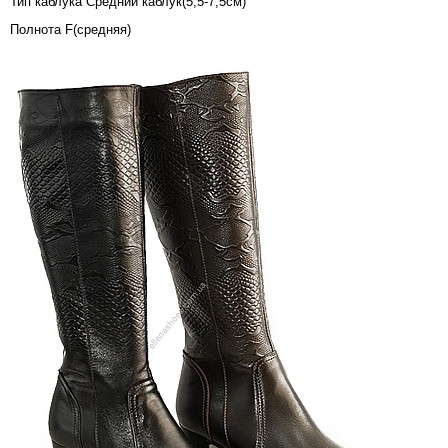
Тип каблука
Средний каблук(5,5-7,5см)
Полнота
F(средняя)