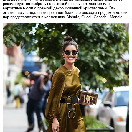
рекомендуется выбрать на высокой шпильке атласные или
бархатные мюли с пряжкой декорированной кристаллами. Эти
экземпляры в недавнем прошлом били все рекорды продаж и до сих
пор представляются в коллекциях Blahnik, Gucci, Casadei, Manolo.