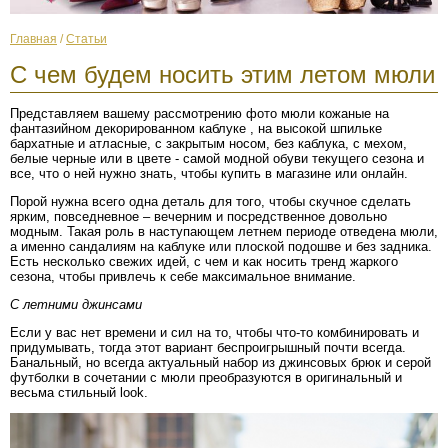
Главная
/
Статьи
С чем будем носить этим летом мюли
Представляем вашему рассмотрению фото мюли кожаные на
фантазийном декорированном каблуке , на высокой шпильке
бархатные и атласные, с закрытым носом, без каблука, с мехом,
белые черные или в цвете - самой модной обуви текущего сезона и
все, что о ней нужно знать, чтобы купить в магазине или онлайн.
Порой нужна всего одна деталь для того, чтобы скучное сделать
ярким, повседневное – вечерним и посредственное довольно
модным. Такая роль в наступающем летнем периоде отведена мюли,
а именно сандалиям на каблуке или плоской подошве и без задника.
Есть несколько свежих идей, с чем и как носить тренд жаркого
сезона, чтобы привлечь к себе максимальное внимание.
С летними джинсами
Если у вас нет времени и сил на то, чтобы что-то комбинировать и
придумывать, тогда этот вариант беспроигрышный почти всегда.
Банальный, но всегда актуальный набор из джинсовых брюк и серой
футболки в сочетании с мюли преобразуются в оригинальный и
весьма стильный look.