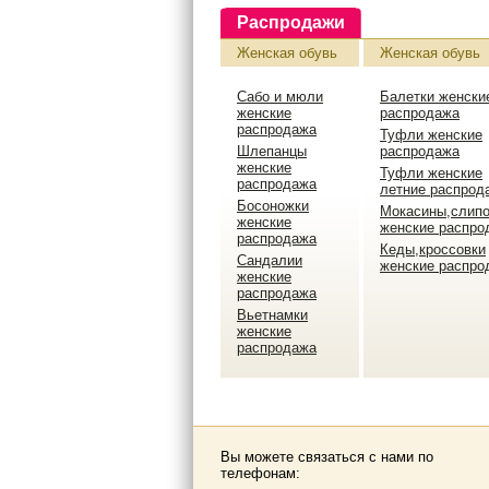
Распродажи
Женская обувь
Женская обувь
Сабо и мюли
Балетки женски
женские
распродажа
распродажа
Туфли женские
Шлепанцы
распродажа
женские
Туфли женские
распродажа
летние распрод
Босоножки
Мокасины,слип
женские
женские распро
распродажа
Кеды,кроссовки
Сандалии
женские распро
женские
распродажа
Вьетнамки
женские
распродажа
Вы можете связаться с нами по
телефонам: