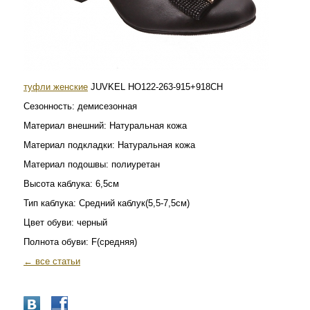
туфли женские
JUVKEL HO122-263-915+918CH
Сезонность:
демисезонная
Материал внешний:
Натуральная кожа
Материал подкладки:
Натуральная кожа
Материал подошвы:
полиуретан
Высота каблука:
6,5см
Тип каблука:
Средний каблук(5,5-7,5см)
Цвет обуви:
черный
Полнота обуви:
F(средняя)
← все статьи