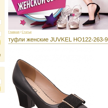
Главная
/
Статьи
туфли женские JUVKEL HO122-263-
я