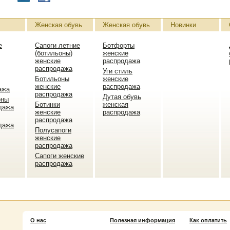
Женская обувь
Женская обувь
Новинки
е
Сапоги летние
Ботфорты
(ботильоны)
женские
женские
распродажа
распродажа
Уги стиль
Ботильоны
женские
женские
распродажа
ажа
распродажа
Дутая обувь
оны
Ботинки
женская
дажа
женские
распродажа
распродажа
дажа
Полусапоги
женские
распродажа
Сапоги женские
распродажа
О нас
Полезная информация
Как оплатить