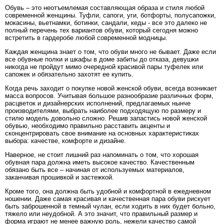
Обувь – это неотъемлемая составляющая образа и стиля любой
современной женщины. Туфли, сапоги, уги, ботфорты, полусапожки,
мокасины, вьетнамки, ботинки, сандали, кеды - все это далеко не
полный перечень тех вариантов обуви, который сегодня можно
встретить в гардеробе любой современной модницы.
Каждая женщина знает о том, что обуви много не бывает. Даже если
все обувные полки и шкафы в доме забиты до отказа, девушки
никогда не пройдут мимо очередной красивой пары туфелек или
сапожек и обязательно захотят ее купить.
Когда речь заходит о покупке новой женской обуви, всегда возникает
масса вопросов. Учитывая большое разнообразие различных форм,
расцветок и дизайнерских исполнений, предлагаемых нынче
производителями, выбрать наиболее подходящую по размеру и
стилю модель довольно сложно. Решив запастись новой женской
обувью, необходимо правильно расставить акценты и
сконцентрировать свое внимание на основных характеристиках
выбора: качестве, комфорте и дизайне.
Наверное, не стоит лишний раз напоминать о том, что хорошая
обувная пара должна иметь высокое качество. Качественным
обязано быть все – начиная от используемых материалов,
заканчивая прошивкой и застежкой.
Кроме того, она должна быть удобной и комфортной в ежедневном
ношении. Даже самая красивая и качественная пара обуви рискует
быть заброшенной в темный чулан, если ходить в них будет больно,
тяжело или неудобной. А это значит, что правильный размер и
форма играют не менее важную роль, нежели качество самой