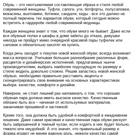
Обувь – это неотъемлемая составляющая образа и стиля любой
современной женщины. Туфли, сапоги, уги, ботфорты, полусапожки,
мокасины, вьетнамки, ботинки, сандали, кеды - все это далеко не
полный перечень тех вариантов обуви, который сегодня можно
встретить в гардеробе любой современной модницы.
Каждая женщина знает о том, что обуви много не бывает. Даже если
все обувные полки и шкафы в доме забиты до отказа, девушки
никогда не пройдут мимо очередной красивой пары туфелек или
сапожек и обязательно захотят ее купить.
Когда речь заходит о покупке новой женской обуви, всегда возникает
масса вопросов. Учитывая большое разнообразие различных форм,
расцветок и дизайнерских исполнений, предлагаемых нынче
производителями, выбрать наиболее подходящую по размеру и
стилю модель довольно сложно. Решив запастись новой женской
обувью, необходимо правильно расставить акценты и
сконцентрировать свое внимание на основных характеристиках
выбора: качестве, комфорте и дизайне.
Наверное, не стоит лишний раз напоминать о том, что хорошая
обувная пара должна иметь высокое качество. Качественным
обязано быть все – начиная от используемых материалов,
заканчивая прошивкой и застежкой.
Кроме того, она должна быть удобной и комфортной в ежедневном
ношении. Даже самая красивая и качественная пара обуви рискует
быть заброшенной в темный чулан, если ходить в них будет больно,
тяжело или неудобной. А это значит, что правильный размер и
форма играют не менее важную роль, нежели качество самой