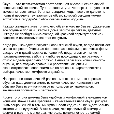
Обувь – это неотъемлемая составляющая образа и стиля любой
современной женщины. Туфли, сапоги, уги, ботфорты, полусапожки,
мокасины, вьетнамки, ботинки, сандали, кеды - все это далеко не
полный перечень тех вариантов обуви, который сегодня можно
встретить в гардеробе любой современной модницы.
Каждая женщина знает о том, что обуви много не бывает. Даже если
все обувные полки и шкафы в доме забиты до отказа, девушки
никогда не пройдут мимо очередной красивой пары туфелек или
сапожек и обязательно захотят ее купить.
Когда речь заходит о покупке новой женской обуви, всегда возникает
масса вопросов. Учитывая большое разнообразие различных форм,
расцветок и дизайнерских исполнений, предлагаемых нынче
производителями, выбрать наиболее подходящую по размеру и
стилю модель довольно сложно. Решив запастись новой женской
обувью, необходимо правильно расставить акценты и
сконцентрировать свое внимание на основных характеристиках
выбора: качестве, комфорте и дизайне.
Наверное, не стоит лишний раз напоминать о том, что хорошая
обувная пара должна иметь высокое качество. Качественным
обязано быть все – начиная от используемых материалов,
заканчивая прошивкой и застежкой.
Кроме того, она должна быть удобной и комфортной в ежедневном
ношении. Даже самая красивая и качественная пара обуви рискует
быть заброшенной в темный чулан, если ходить в них будет больно,
тяжело или неудобной. А это значит, что правильный размер и
форма играют не менее важную роль, нежели качество самой