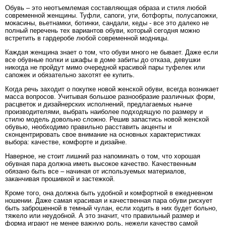
Обувь – это неотъемлемая составляющая образа и стиля любой
современной женщины. Туфли, сапоги, уги, ботфорты, полусапожки,
мокасины, вьетнамки, ботинки, сандали, кеды - все это далеко не
полный перечень тех вариантов обуви, который сегодня можно
встретить в гардеробе любой современной модницы.
Каждая женщина знает о том, что обуви много не бывает. Даже если
все обувные полки и шкафы в доме забиты до отказа, девушки
никогда не пройдут мимо очередной красивой пары туфелек или
сапожек и обязательно захотят ее купить.
Когда речь заходит о покупке новой женской обуви, всегда возникает
масса вопросов. Учитывая большое разнообразие различных форм,
расцветок и дизайнерских исполнений, предлагаемых нынче
производителями, выбрать наиболее подходящую по размеру и
стилю модель довольно сложно. Решив запастись новой женской
обувью, необходимо правильно расставить акценты и
сконцентрировать свое внимание на основных характеристиках
выбора: качестве, комфорте и дизайне.
Наверное, не стоит лишний раз напоминать о том, что хорошая
обувная пара должна иметь высокое качество. Качественным
обязано быть все – начиная от используемых материалов,
заканчивая прошивкой и застежкой.
Кроме того, она должна быть удобной и комфортной в ежедневном
ношении. Даже самая красивая и качественная пара обуви рискует
быть заброшенной в темный чулан, если ходить в них будет больно,
тяжело или неудобной. А это значит, что правильный размер и
форма играют не менее важную роль, нежели качество самой