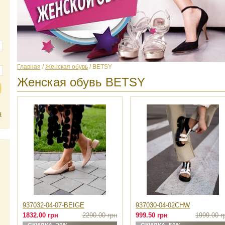
Главная
/
Женская обувь
/ BETSY
Женская обувь BETSY
я
937032-04-07-BEIGE
937030-04-02CHW
1832.00 грн
2290.00 грн
999.50 грн
1999.00 г