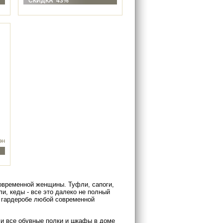
СКИДКА 43%
рн
овременной женщины. Туфли, сапоги,
ли, кеды - все это далеко не полный
в гардеробе любой современной
ли все обувные полки и шкафы в доме