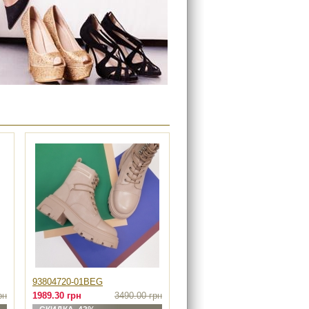
93804720-01BEG
рн
1989.30 грн
3490.00 грн