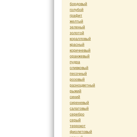
бордовый
голубой
графит
желтый
зеленый
золотой
коралловый
красный
коричневый
оранжевый
пудра
оливковый
песочный
розовый
разноцветный
рыжий
синий
сиреневый
салатовый
серебро
серый
террокот
фиолетовый