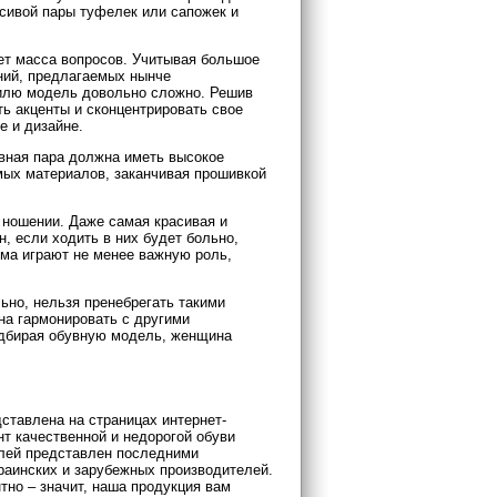
асивой пары туфелек или сапожек и
ает масса вопросов. Учитывая большое
ний, предлагаемых нынче
тилю модель довольно сложно. Решив
ь акценты и сконцентрировать свое
е и дизайне.
увная пара должна иметь высокое
мых материалов, заканчивая прошивкой
 ношении. Даже самая красивая и
, если ходить в них будет больно,
рма играют не менее важную роль,
ьно, нельзя пренебрегать такими
на гармонировать с другими
подбирая обувную модель, женщина
ставлена на страницах интернет-
т качественной и недорогой обуви
лей представлен последними
раинских и зарубежных производителей.
тно – значит, наша продукция вам