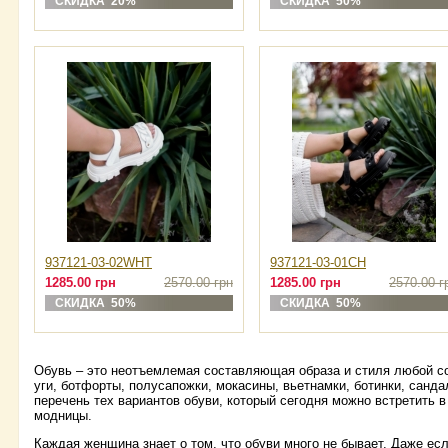
СКИДКА 20%
СКИДКА 50%
937121-03-02WHT
937121-03-01CH
1285.00 грн
2570.00 грн
1285.00 грн
2570.00 г
СКИДКА 50%
СКИДКА 50%
Обувь – это неотъемлемая составляющая образа и стиля любой с
уги, ботфорты, полусапожки, мокасины, вьетнамки, ботинки, санда
перечень тех вариантов обуви, который сегодня можно встретить 
модницы.
Каждая женщина знает о том, что обуви много не бывает. Даже ес