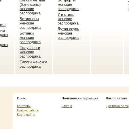
е
Сапоги летние
Ботфорты
(ботильоны)
женские
женские
распродажа
распродажа
Уги стиль
Ботильоны
женские
женские
распродажа
ажа
распродажа
Дутая обувь
оны
Ботинки
женская
дажа
женские
распродажа
распродажа
дажа
Полусапоги
женские
распродажа
Сапоги женские
распродажа
О нас
Полезная информация
Как оплатить
Контакты
Статьи
Доставка по Ук
График работы
Карта сайта