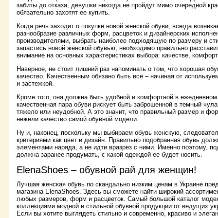
забиты до отказа, девушки никогда не пройдут мимо очередной кр
обязательно захотят ее купить.
Когда речь заходит о покупке новой женской обуви, всегда возник
разнообразие различных форм, расцветок и дизайнерских исполне
производителями, выбрать наиболее подходящую по размеру и с
запастись новой женской обувью, необходимо правильно расставит
внимание на основных характеристиках выбора: качестве, комфорт
Наверное, не стоит лишний раз напоминать о том, что хорошая об
качество. Качественным обязано быть все – начиная от используе
и застежкой.
Кроме того, она должна быть удобной и комфортной в ежедневном
качественная пара обуви рискует быть заброшенной в темный чулан
тяжело или неудобной. А это значит, что правильный размер и фо
нежели качество самой обувной модели.
Ну и, наконец, поскольку мы выбираем обувь женскую, следовател
критериями как цвет и дизайн. Правильно подобранная обувь долж
элементами наряда, а не идти вразрез с ними. Именно поэтому, 
должна заранее продумать, с какой одеждой ее будет носить.
ElenaShoes – обувной рай для женщин!
Лучшая женская обувь по скандально низким ценам в Украине пред
магазина ElenaShoes. Здесь вы сможете найти широкий ассортимен
любых размеров, форм и расцветок. Самый большой каталог моде
коллекциями модной и стильной обувной продукции от ведущих ук
Если вы хотите выглядеть стильно и современно, красиво и элеган