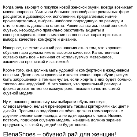
Когда речь заходит о покупке новой женской обуви, всегда возникает
масса вопросов. Учитывая большое разнообразие различных форм,
расцветок и дизайнерских исполнений, предлагаемых нынче
производителями, выбрать наиболее подходящую по размеру и
стилю модель довольно сложно. Решив запастись новой женской
обувью, необходимо правильно расставить акценты и
сконцентрировать свое внимание на основных характеристиках
выбора: качестве, комфорте и дизайне.
Наверное, не стоит лишний раз напоминать о том, что хорошая
обувная пара должна иметь высокое качество. Качественным
обязано быть все – начиная от используемых материалов,
заканчивая прошивкой и застежкой.
Кроме того, она должна быть удобной и комфортной в ежедневном
ношении. Даже самая красивая и качественная пара обуви рискует
быть заброшенной в темный чулан, если ходить в них будет больно,
тяжело или неудобной. А это значит, что правильный размер и
форма играют не менее важную роль, нежели качество самой
обувной модели.
Ну и, наконец, поскольку мы выбираем обувь женскую,
следовательно, нельзя пренебрегать такими критериями как цвет и
дизайн. Правильно подобранная обувь должна гармонировать с
другими элементами наряда, а не идти вразрез с ними. Именно
поэтому, подбирая обувную модель, женщина должна заранее
продумать, с какой одеждой ее будет носить.
ElenaShoes – обувной рай для женщин!