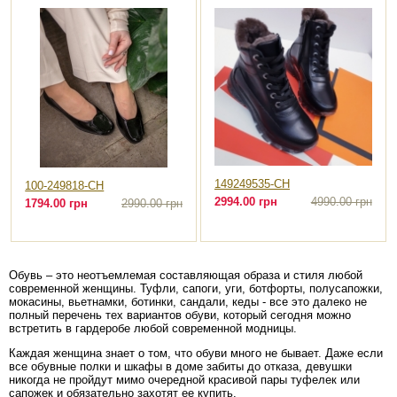
149249535-CH
100-249818-CH
2994.00 грн
4990.00 грн
1794.00 грн
2990.00 грн
Обувь – это неотъемлемая составляющая образа и стиля любой
современной женщины. Туфли, сапоги, уги, ботфорты, полусапожки,
мокасины, вьетнамки, ботинки, сандали, кеды - все это далеко не
полный перечень тех вариантов обуви, который сегодня можно
встретить в гардеробе любой современной модницы.
Каждая женщина знает о том, что обуви много не бывает. Даже если
все обувные полки и шкафы в доме забиты до отказа, девушки
никогда не пройдут мимо очередной красивой пары туфелек или
сапожек и обязательно захотят ее купить.