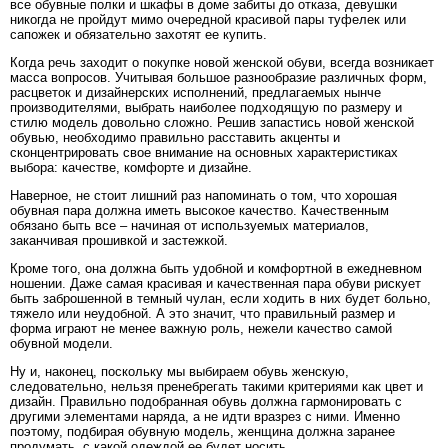
все обувные полки и шкафы в доме забиты до отказа, девушки
никогда не пройдут мимо очередной красивой пары туфелек или
сапожек и обязательно захотят ее купить.
Когда речь заходит о покупке новой женской обуви, всегда возникает
масса вопросов. Учитывая большое разнообразие различных форм,
расцветок и дизайнерских исполнений, предлагаемых нынче
производителями, выбрать наиболее подходящую по размеру и
стилю модель довольно сложно. Решив запастись новой женской
обувью, необходимо правильно расставить акценты и
сконцентрировать свое внимание на основных характеристиках
выбора: качестве, комфорте и дизайне.
Наверное, не стоит лишний раз напоминать о том, что хорошая
обувная пара должна иметь высокое качество. Качественным
обязано быть все – начиная от используемых материалов,
заканчивая прошивкой и застежкой.
Кроме того, она должна быть удобной и комфортной в ежедневном
ношении. Даже самая красивая и качественная пара обуви рискует
быть заброшенной в темный чулан, если ходить в них будет больно,
тяжело или неудобной. А это значит, что правильный размер и
форма играют не менее важную роль, нежели качество самой
обувной модели.
Ну и, наконец, поскольку мы выбираем обувь женскую,
следовательно, нельзя пренебрегать такими критериями как цвет и
дизайн. Правильно подобранная обувь должна гармонировать с
другими элементами наряда, а не идти вразрез с ними. Именно
поэтому, подбирая обувную модель, женщина должна заранее
продумать, с какой одеждой ее будет носить.