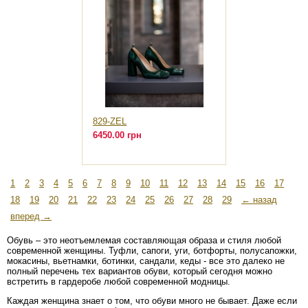
829-ZEL
6450.00 грн
1
2
3
4
5
6
7
8
9
10
11
12
13
14
15
16
17
18
19
20
21
22
23
24
25
26
27
28
29
← назад
вперед →
Обувь – это неотъемлемая составляющая образа и стиля любой
современной женщины. Туфли, сапоги, уги, ботфорты, полусапожки,
мокасины, вьетнамки, ботинки, сандали, кеды - все это далеко не
полный перечень тех вариантов обуви, который сегодня можно
встретить в гардеробе любой современной модницы.
Каждая женщина знает о том, что обуви много не бывает. Даже если