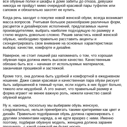
все обувные полки и шкафы в доме забиты до отказа, девушки
никогда не пройдут мимо очередной красивой пары туфелек или
сапожек и обязательно захотят ее купить.
Когда речь заходит о покупке новой женской обуви, всегда возникает
масса вопросов. Учитывая большое разнообразие различных форм,
расцветок и дизайнерских исполнений, предлагаемых нынче
производителями, выбрать наиболее подходящую по размеру и
стилю модель довольно сложно. Решив запастись новой женской
обувью, необходимо правильно расставить акценты и
сконцентрировать свое внимание на основных характеристиках
выбора: качестве, комфорте и дизайне.
Наверное, не стоит лишний раз напоминать о том, что хорошая
обувная пара должна иметь высокое качество. Качественным
обязано быть все – начиная от используемых материалов,
заканчивая прошивкой и застежкой.
Кроме того, она должна быть удобной и комфортной в ежедневном
ношении. Даже самая красивая и качественная пара обуви рискует
быть заброшенной в темный чулан, если ходить в них будет больно,
тяжело или неудобной. А это значит, что правильный размер и
форма играют не менее важную роль, нежели качество самой
обувной модели.
Ну и, наконец, поскольку мы выбираем обувь женскую,
следовательно, нельзя пренебрегать такими критериями как цвет и
дизайн. Правильно подобранная обувь должна гармонировать с
другими элементами наряда, а не идти вразрез с ними. Именно
поэтому, подбирая обувную модель, женщина должна заранее
продумать, с какой одеждой ее будет носить.