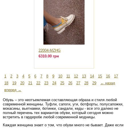
22004-MZHG
6310.00 грн
1
2
3
4
5
6
7
8
9
10
11
12
13
14
15
16
17
18
19
20
21
22
23
24
25
26
27
28
29
← назад
вперед →
Обувь – это неотъемлемая составляющая образа и стиля любой
современной женщины. Туфли, сапоги, уги, ботфорты, полусапожки,
мокасины, вьетнамки, ботинки, сандали, кеды - все это далеко не
полный перечень тех вариантов обуви, который сегодня можно
встретить в гардеробе любой современной модницы.
Каждая женщина знает о том, что обуви много не бывает. Даже если