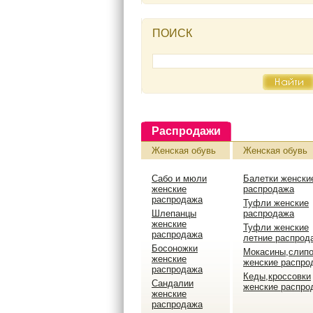
ПОИСК
Распродажи
Женская обувь
Женская обувь
Сабо и мюли
Балетки женски
женские
распродажа
распродажа
Туфли женские
Шлепанцы
распродажа
женские
Туфли женские
распродажа
летние распрод
Босоножки
Мокасины,слип
женские
женские распро
распродажа
Кеды,кроссовки
Сандалии
женские распро
женские
распродажа