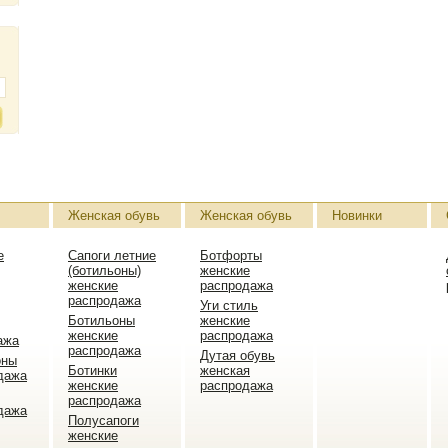
Женская обувь
Женская обувь
Новинки
е
Сапоги летние
Ботфорты
(ботильоны)
женские
женские
распродажа
распродажа
Уги стиль
Ботильоны
женские
женские
распродажа
ажа
распродажа
Дутая обувь
оны
Ботинки
женская
дажа
женские
распродажа
распродажа
дажа
Полусапоги
женские