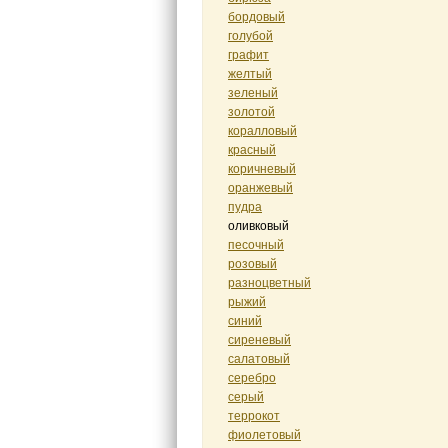
бордовый
голубой
графит
желтый
зеленый
золотой
коралловый
красный
коричневый
оранжевый
пудра
оливковый
песочный
розовый
разноцветный
рыжий
синий
сиреневый
салатовый
серебро
серый
террокот
фиолетовый