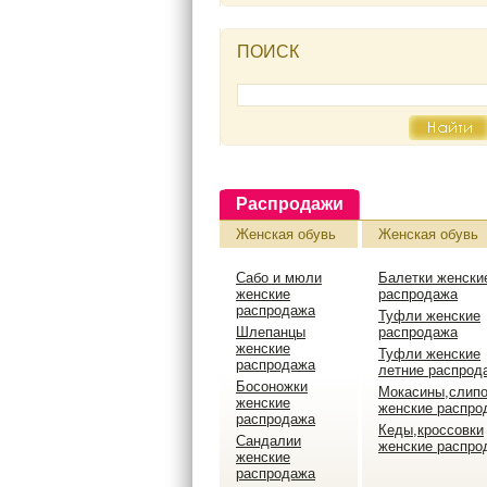
ПОИСК
Распродажи
Женская обувь
Женская обувь
Сабо и мюли
Балетки женски
женские
распродажа
распродажа
Туфли женские
Шлепанцы
распродажа
женские
Туфли женские
распродажа
летние распрод
Босоножки
Мокасины,слип
женские
женские распро
распродажа
Кеды,кроссовки
Сандалии
женские распро
женские
распродажа