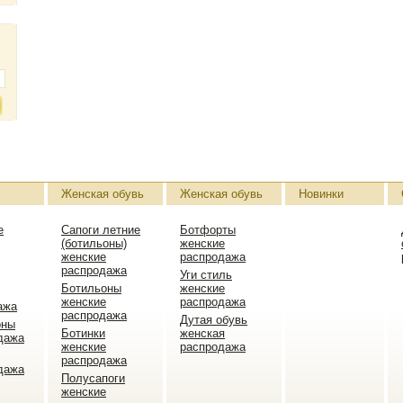
Женская обувь
Женская обувь
Новинки
е
Сапоги летние
Ботфорты
(ботильоны)
женские
женские
распродажа
распродажа
Уги стиль
Ботильоны
женские
женские
распродажа
ажа
распродажа
Дутая обувь
оны
Ботинки
женская
дажа
женские
распродажа
распродажа
дажа
Полусапоги
женские