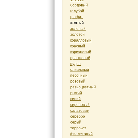
бордовый
голубой
графит
желтый
зеленый
золотой
коралловый
красный
коричневый
оранжевый
пудра
оливковый
песочный
розовый
разноцветный
рыжий
синий
сиреневый
салатовый
серебро
серый
террокот
фиолетовый