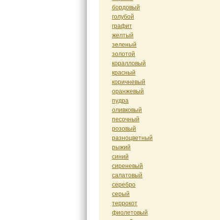
бордовый
голубой
графит
желтый
зеленый
золотой
коралловый
красный
коричневый
оранжевый
пудра
оливковый
песочный
розовый
разноцветный
рыжий
синий
сиреневый
салатовый
серебро
серый
террокот
фиолетовый