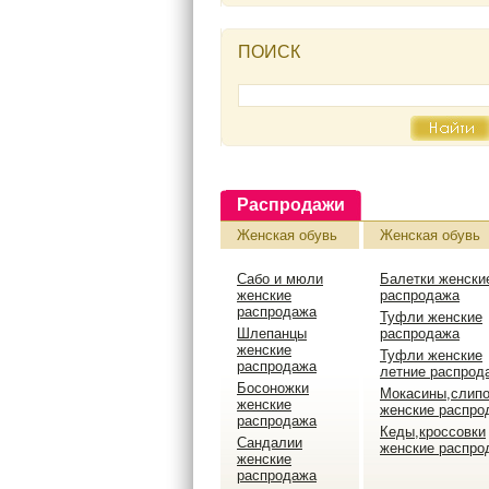
ПОИСК
Распродажи
Женская обувь
Женская обувь
Сабо и мюли
Балетки женски
женские
распродажа
распродажа
Туфли женские
Шлепанцы
распродажа
женские
Туфли женские
распродажа
летние распрод
Босоножки
Мокасины,слип
женские
женские распро
распродажа
Кеды,кроссовки
Сандалии
женские распро
женские
распродажа