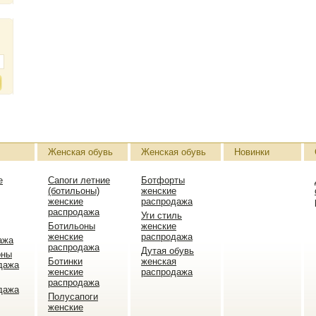
Женская обувь
Женская обувь
Новинки
е
Сапоги летние
Ботфорты
(ботильоны)
женские
женские
распродажа
распродажа
Уги стиль
Ботильоны
женские
женские
распродажа
ажа
распродажа
Дутая обувь
оны
Ботинки
женская
дажа
женские
распродажа
распродажа
дажа
Полусапоги
женские