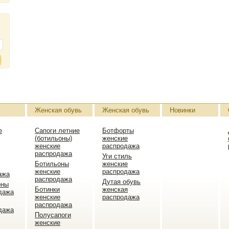
Женская обувь
Женская обувь
Новинки
е
Сапоги летние
Ботфорты
(ботильоны)
женские
женские
распродажа
распродажа
Уги стиль
Ботильоны
женские
женские
распродажа
ажа
распродажа
Дутая обувь
оны
Ботинки
женская
дажа
женские
распродажа
распродажа
дажа
Полусапоги
женские