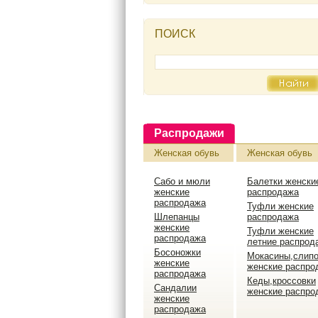
ПОИСК
Распродажи
Женская обувь
Женская обувь
Сабо и мюли
Балетки женски
женские
распродажа
распродажа
Туфли женские
Шлепанцы
распродажа
женские
Туфли женские
распродажа
летние распрод
Босоножки
Мокасины,слип
женские
женские распро
распродажа
Кеды,кроссовки
Сандалии
женские распро
женские
распродажа