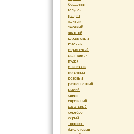
бордовый
голубой
графит
желтый
зеленый
золотой
коралловый
красный
коричневый
оранжевый
пудра
оливковый
песочный
розовый
разноцветный
рыжий
синий
сиреневый
салатовый
серебро
серый
террокот
фиолетовый