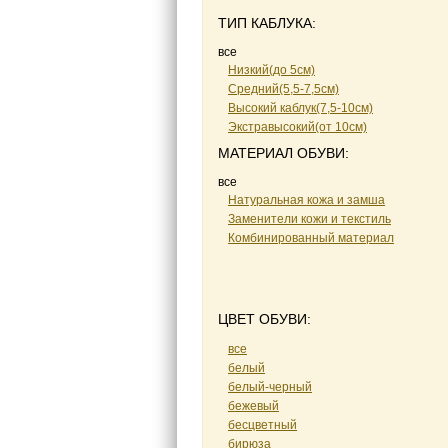
ТИП КАБЛУКА:
все
Низкий(до 5см)
Средний(5,5-7,5см)
Высокий каблук(7,5-10см)
Экстравысокий(от 10см)
МАТЕРИАЛ ОБУВИ:
все
Натуральная кожа и замша
Заменители кожи и текстиль
Комбинированный материал
ЦВЕТ ОБУВИ:
все
белый
белый-черный
бежевый
бесцветный
бирюза