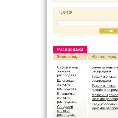
ПОИСК
Распродажи
Женская обувь
Женская обувь
Сабо и мюли
Балетки женски
женские
распродажа
распродажа
Туфли женские
Шлепанцы
распродажа
женские
Туфли женские
распродажа
летние распрод
Босоножки
Мокасины,слип
женские
женские распро
распродажа
Кеды,кроссовки
Сандалии
женские распро
женские
распродажа