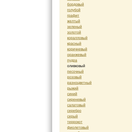
бордовый
голубой
графит
желтый
зеленый
золотой
коралловый
красный
коричневый
оранжевый
пудра
оливковый
песочный
розовый
разноцветный
рыжий
синий
сиреневый
салатовый
серебро
серый
террокот
фиолетовый