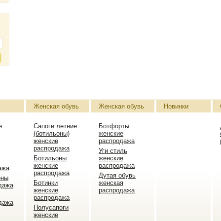
Женская обувь
Женская обувь
Новинки
е
Сапоги летние
Ботфорты
(ботильоны)
женские
женские
распродажа
распродажа
Уги стиль
Ботильоны
женские
женские
распродажа
ажа
распродажа
Дутая обувь
оны
Ботинки
женская
дажа
женские
распродажа
распродажа
дажа
Полусапоги
женские