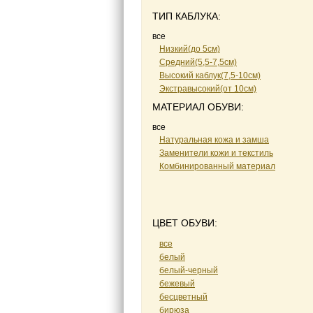
ТИП КАБЛУКА:
все
Низкий(до 5см)
Средний(5,5-7,5см)
Высокий каблук(7,5-10см)
Экстравысокий(от 10см)
МАТЕРИАЛ ОБУВИ:
все
Натуральная кожа и замша
Заменители кожи и текстиль
Комбинированный материал
ЦВЕТ ОБУВИ:
все
белый
белый-черный
бежевый
бесцветный
бирюза