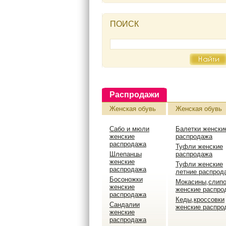
ПОИСК
Распродажи
Женская обувь
Женская обувь
Сабо и мюли
Балетки женски
женские
распродажа
распродажа
Туфли женские
Шлепанцы
распродажа
женские
Туфли женские
распродажа
летние распрод
Босоножки
Мокасины,слип
женские
женские распро
распродажа
Кеды,кроссовки
Сандалии
женские распро
женские
распродажа