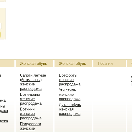
Женская обувь
Женская обувь
Новинки
е
Сапоги летние
Ботфорты
(ботильоны)
женские
женские
распродажа
распродажа
Уги стиль
Ботильоны
женские
женские
распродажа
ажа
распродажа
Дутая обувь
оны
Ботинки
женская
дажа
женские
распродажа
распродажа
дажа
Полусапоги
женские