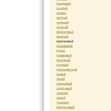
бордовый
голубой
графит
желтый
зеленый
золотой
коралловый
красный
коричневый
оранжевый
пудра
оливковый
песочный
розовый
разноцветный
рыжий
синий
сиреневый
салатовый
серебро
серый
террокот
фиолетовый