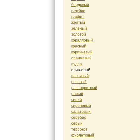
бордовый
голубой
графит
желтый
зеленый
золотой
коралловый
красный
коричневый
оранжевый
пудра
оливковый
песочный
розовый
разноцветный
рыжий
синий
сиреневый
салатовый
серебро
серый
террокот
фиолетовый