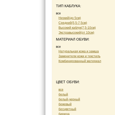
ТИП КАБЛУКА:
все
Низкий(до 5см)
Средний(5,5-7,5см)
Высокий каблук(7,5-10см)
Экстравысокий(от 10см)
МАТЕРИАЛ ОБУВИ:
все
Натуральная кожа и замша
Заменители кожи и текстиль
Комбинированный материал
ЦВЕТ ОБУВИ:
все
белый
белый-черный
бежевый
бесцветный
бирюза