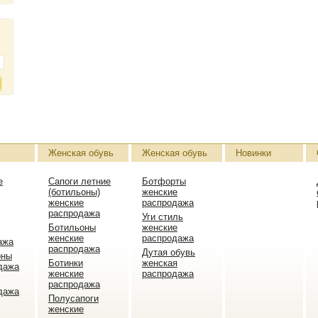
Женская обувь
Женская обувь
Новинки
е
Сапоги летние
Ботфорты
(ботильоны)
женские
женские
распродажа
распродажа
Уги стиль
Ботильоны
женские
женские
распродажа
ажа
распродажа
Дутая обувь
оны
Ботинки
женская
дажа
женские
распродажа
распродажа
дажа
Полусапоги
женские