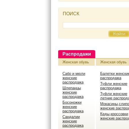
ПОИСК
Распродажи
Женская обувь
Женская обувь
Сабо и мюли
Балетки женски
женские
распродажа
распродажа
Туфли женские
Шлепанцы
распродажа
женские
Туфли женские
распродажа
летние распрод
Босоножки
Мокасины,слип
женские
женские распро
распродажа
Кеды,кроссовки
Сандалии
женские распро
женские
распродажа