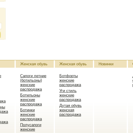
Женская обувь
Женская обувь
Новинки
е
Сапоги летние
Ботфорты
(ботильоны)
женские
женские
распродажа
распродажа
Уги стиль
Ботильоны
женские
женские
распродажа
ажа
распродажа
Дутая обувь
оны
Ботинки
женская
дажа
женские
распродажа
распродажа
дажа
Полусапоги
женские