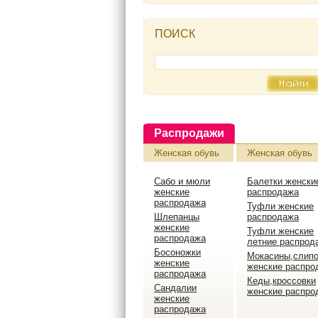
ПОИСК
Распродажи
Женская обувь
Женская обувь
Сабо и мюли
Балетки женски
женские
распродажа
распродажа
Туфли женские
Шлепанцы
распродажа
женские
Туфли женские
распродажа
летние распрод
Босоножки
Мокасины,слип
женские
женские распро
распродажа
Кеды,кроссовки
Сандалии
женские распро
женские
распродажа