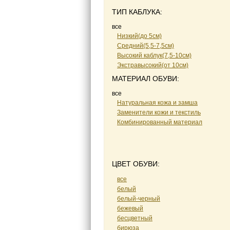
ТИП КАБЛУКА:
все
Низкий(до 5см)
Средний(5,5-7,5см)
Высокий каблук(7,5-10см)
Экстравысокий(от 10см)
МАТЕРИАЛ ОБУВИ:
все
Натуральная кожа и замша
Заменители кожи и текстиль
Комбинированный материал
ЦВЕТ ОБУВИ:
все
белый
белый-черный
бежевый
бесцветный
бирюза