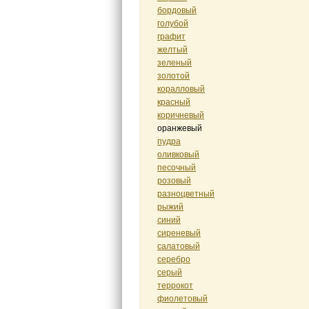
бордовый
голубой
графит
желтый
зеленый
золотой
коралловый
красный
коричневый
оранжевый
пудра
оливковый
песочный
розовый
разноцветный
рыжий
синий
сиреневый
салатовый
серебро
серый
террокот
фиолетовый