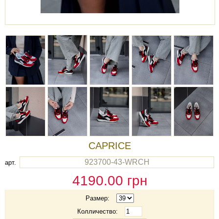
CAPRICE
923700-43-WRCH
арт.
4190.00
грн
Размер:
Колличество: