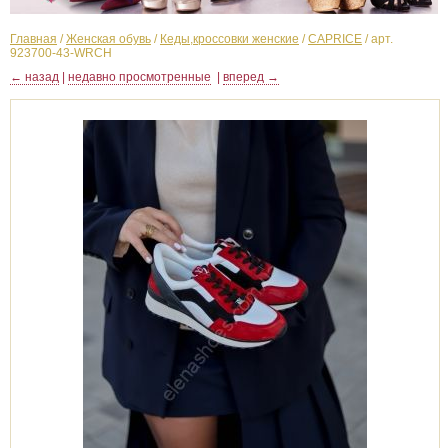
Главная
/
Женская обувь
/
Кеды,кроссовки женские
/
CAPRICE
/
арт.
923700-43-WRCH
← назад
|
недавно просмотренные
|
вперед →