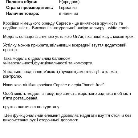
Полнота обуви:
F(средняя)
Страна производитель:
Германия
Наличие товара:
в наличии
Кросівки німецького бренду Caprece - це виняткова зручність та
надійна якість. Виконані з натуральної шкіри кольору - white comb.
Модель оснащена знімною устілкою OnAir, яка пом'якшує кожен крок.
Устілку можна прибрати,звільнивши всередині взуття додатковий
простір.
Така модель є ідеальним балансом
універсальності,функціональності та комфорту.
Унікальне поєднання м'якості,гнучкості,амортизації та клімат-
контролю.
Новинкою лінійки кросівок Caprice є серія "hands free"
Особливість моделі в тому, що замість жорсткого задника в області
п'яти розташована
пружна частина з поліуретану.
Цей функціональний елемент дозволяє надягати взуття стоячи без
використання рук і сторонньої допомоги.