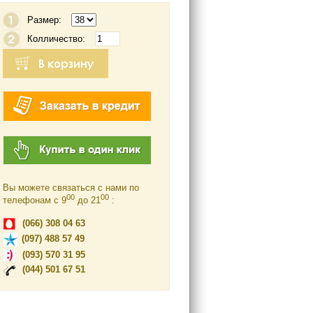
Размер:
Колличество:
Вы можете связаться с нами по
00
00
телефонам c 9
до 21
:
(066) 308 04 63
(097) 488 57 49
(093) 570 31 95
(044) 501 67 51