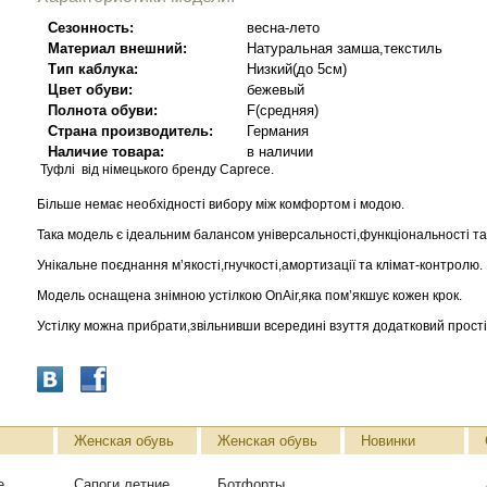
Сезонность:
весна-лето
Материал внешний:
Натуральная замша,текстиль
Тип каблука:
Низкий(до 5см)
Цвет обуви:
бежевый
Полнота обуви:
F(средняя)
Страна производитель:
Германия
Наличие товара:
в наличии
Туфлі від німецького бренду Caprece.
Більше немає необхідності вибору між комфортом і модою.
Така модель є ідеальним балансом універсальності,функціональності т
Унікальне поєднання м’якості,гнучкості,амортизації та клімат-контролю.
Модель оснащена знімною устілкою OnAir,яка пом’якшує кожен крок.
Устілку можна прибрати,звільнивши всередині взуття додатковий прості
Женская обувь
Женская обувь
Новинки
е
Сапоги летние
Ботфорты