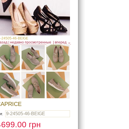
9-24505-46-BEIGE
азад
|
недавно просмотренные
|
вперед →
CAPRICE
9-24505-46-BEIGE
т.
4699.00
грн