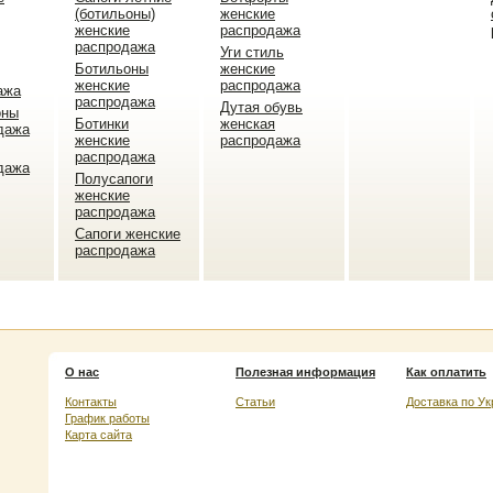
(ботильоны)
женские
женские
распродажа
распродажа
Уги стиль
Ботильоны
женские
женские
распродажа
ажа
распродажа
Дутая обувь
оны
Ботинки
женская
дажа
женские
распродажа
распродажа
дажа
Полусапоги
женские
распродажа
Сапоги женские
распродажа
О нас
Полезная информация
Как оплатить
Контакты
Статьи
Доставка по Ук
График работы
Карта сайта