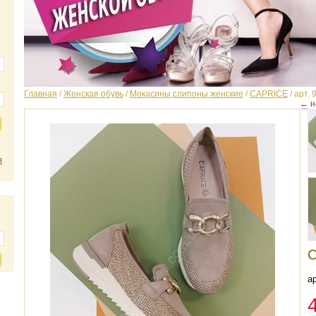
Главная
/
Женская обувь
/
Мокасины,слипоны женские
/
CAPRICE
/
арт. 
← н
я
ар