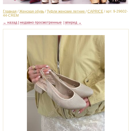
Главная
/
Женская обувь
/
Туфли женские летние
/
CAPRICE
/
арт. 9-29602-
44-CREM
← назад
|
недавно просмотренные
|
вперед →