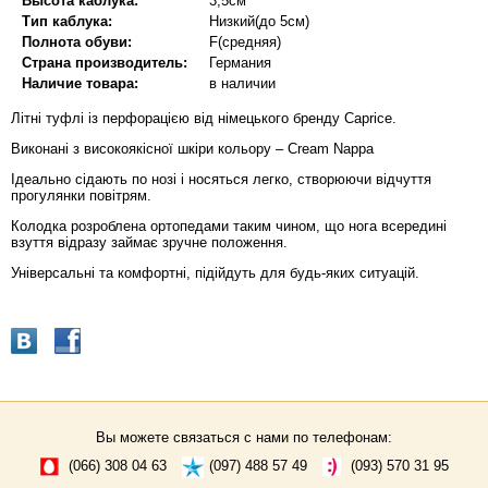
Высота каблука:
3,5см
Тип каблука:
Низкий(до 5см)
Полнота обуви:
F(средняя)
Страна производитель:
Германия
Наличие товара:
в наличии
Літні туфлі із перфорацією від німецького бренду Caprice.
Виконані з високоякісної шкіри кольору – Cream Nappa
Ідеально сідають по нозі і носяться легко, створюючи відчуття
прогулянки повітрям.
Колодка розроблена ортопедами таким чином, що нога всередині
взуття відразу займає зручне положення.
Універсальні та комфортні, підійдуть для будь-яких ситуацій.
Вы можете связаться с нами по телефонам:
(066) 308 04 63
(097) 488 57 49
(093) 570 31 95