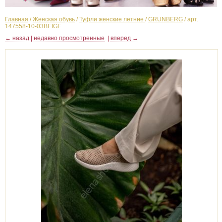
Главная
/
Женская обувь
/
Туфли женские летние
/
GRUNBERG
/
арт.
147558-10-03BEIGE
← назад
|
недавно просмотренные
|
вперед →