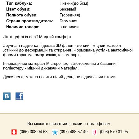
Тип каблука:
Низкий(до 5см)
Цвет обуви:
бежевый
Полнота обуви:
F(средняя)
Страна производитель:
Германия
Наличие товара:
в наличии
Літні туфлі із серії Модний комфорт.
Зручна і надлегка підошва 3D філон - легкий і міцний матеріл
,стійкий до деформацій та стирання .Формована устілка анатомічної
форми гарантує амортизаію,та комфорт .
Інноваційний матеріал Micropolitex виготовлений з бавовни і
поліестеру - міцний дихаючий матеріал.
Дуже легкі, можна носити цілий день, не відчуваючи втоми.
Вы можете связаться с нами по телефонам:
(066) 308 04 63
(097) 488 57 49
(093) 570 31 95