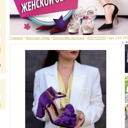
Главная
/
Женская обувь
/
Босоножки женские
/
INDPOSHIV
/
арт. 116-YF
← н
я