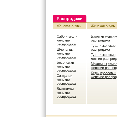
Распродажи
Женская обувь
Женская обувь
Сабо и мюли
Балетки женски
женские
распродажа
распродажа
Туфли женские
Шлепанцы
распродажа
женские
Туфли женские
распродажа
летние распрод
Босоножки
Мокасины,слип
женские
женские распро
распродажа
Кеды,кроссовки
Сандалии
женские распро
женские
распродажа
Вьетнамки
женские
распродажа