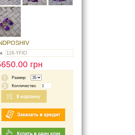
INDPOSHIV
116-YFIO
т.
5650.00
грн
Размер:
Колличество: