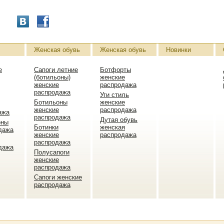
Женская обувь
Женская обувь
Новинки
е
Сапоги летние
Ботфорты
(ботильоны)
женские
женские
распродажа
распродажа
Уги стиль
Ботильоны
женские
женские
распродажа
ажа
распродажа
Дутая обувь
оны
Ботинки
женская
дажа
женские
распродажа
распродажа
дажа
Полусапоги
женские
распродажа
Сапоги женские
распродажа