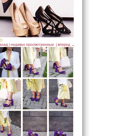
IO
азад
|
недавно просмотренные
|
вперед →