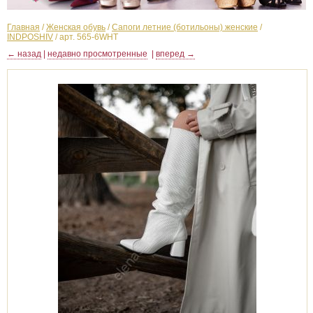
Главная
/
Женская обувь
/
Сапоги летние (ботильоны) женские
/
INDPOSHIV
/
арт. 565-6WHT
← назад
|
недавно просмотренные
|
вперед →