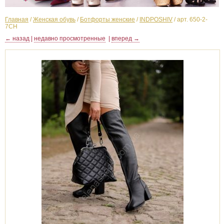
Главная
/
Женская обувь
/
Ботфорты женские
/
INDPOSHIV
/
арт. 650-2-
7CH
← назад
|
недавно просмотренные
|
вперед →