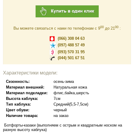
00
00
Вы можете связаться с нами по телефонам c 9
до 21
:
(066) 308 04 63
(097) 488 57 49
(093) 570 31 95
(044) 501 67 51
Характеристики модели:
Сезонность:
осень-зима
Материал внешний:
Натуральная кожа
Материал подкладки:
флис,байка,шерсть
Высота каблука:
7см
Тип каблука:
Средний(5,5-7,5см)
Цвет обуви:
черный
Наличие товара:
на заказ
Ботфорты-казаки (выполняем с острым и квадратным носком на
разную высоту каблука)