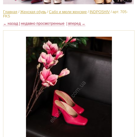
Главная
/
Женская обувь
/
Сабо и мюли женские
/
INDPOSHIV
/
арт. 705-
FKS
← назад
|
недавно просмотренные
|
вперед →