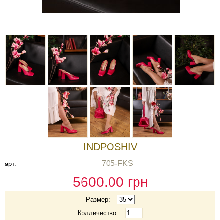
INDPOSHIV
705-FKS
арт.
5600.00
грн
Размер:
Колличество: