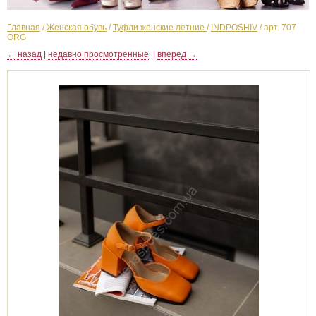
Главная
/
Женская обувь
/
Туфли женские летние
/
INDPOSHIV
/
арт. 707-
ORG
← назад
|
недавно просмотренные
|
вперед →