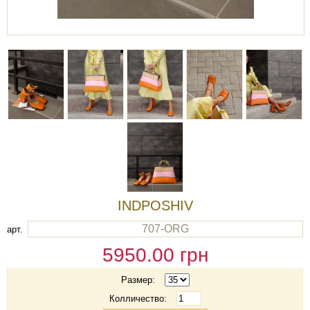
INDPOSHIV
707-ORG
арт.
5950.00
грн
Размер:
Колличество: